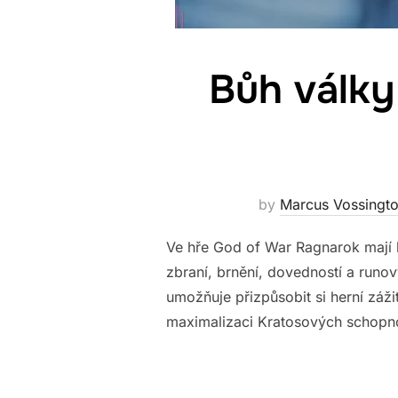
Bůh války
by
Marcus Vossingt
Ve hře God of War Ragnarok mají hr
zbraní, brnění, dovedností a run
umožňuje přizpůsobit si herní záži
maximalizaci Kratosových schopno