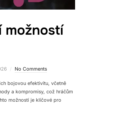
í možností
026
No Comments
ich bojovou efektivitu, včetně
výhody a kompromisy, což hráčům
hto možností je klíčové pro
OROVNÁNÍ MOŽNOSTÍ VYLEPŠENÍ”