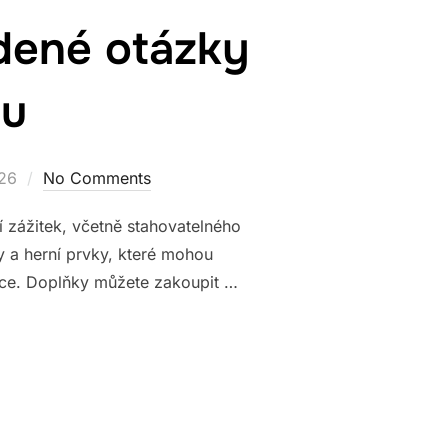
dené otázky
hu
26
No Comments
 zážitek, včetně stahovatelného
y a herní prvky, které mohou
akce. Doplňky můžete zakoupit …
 ČASTO KLADENÉ OTÁZKY K DODATEČNÉMU OBSAHU”