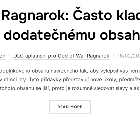
 Ragnarok: Často kla
 dodatečnému obsa
Posted
on
DLC uplatnění pro God of War Ragnarok
16/02/20
on
doplňkového obsahu navrženého tak, aby vylepšil váš herní
v rámci hry. Tyto přídavky představují nové úkoly, předmět
 tohoto obsahu se liší, proto je rozumné sledovat slevy a 
“GOD OF WAR RAGNAROK:
READ MORE