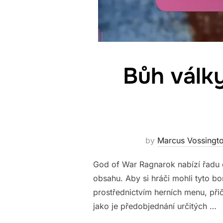
Bůh války
by
Marcus Vossingt
God of War Ragnarok nabízí řadu di
obsahu. Aby si hráči mohli tyto b
prostřednictvím herních menu, při
jako je předobjednání určitých …