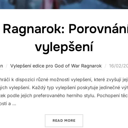
 Ragnarok: Porovnán
vylepšení
Posted
on
Vylepšení edice pro God of War Ragnarok
16/02/2
on
áči k dispozici různé možnosti vylepšení, které zvyšují jej
ových vylepšení. Každý typ vylepšení poskytuje jedinečné 
tek podle jejich preferovaného herního stylu. Pochopení těc
stí a …
“BŮH VÁLKY RAGNAROK: P
READ MORE