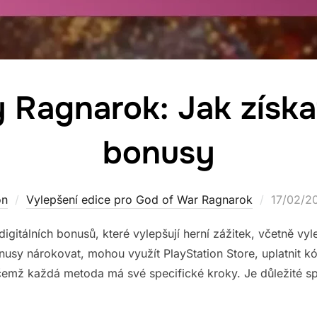
 Ragnarok: Jak získat
bonusy
Posted
on
Vylepšení edice pro God of War Ragnarok
17/02/2
on
gitálních bonusů, které vylepšují herní zážitek, včetně vyle
onusy nárokovat, mohou využít PlayStation Store, uplatnit k
čemž každá metoda má své specifické kroky. Je důležité sp