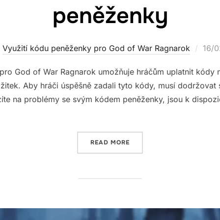
peněženky
Post
Využití kódu peněženky pro God of War Ragnarok
16/
on
pro God of War Ragnarok umožňuje hráčům uplatnit kódy 
zážitek. Aby hráči úspěšně zadali tyto kódy, musí dodržovat
azíte na problémy se svým kódem peněženky, jsou k dispozi
“BŮH VÁLKY RAGNAROK: P
READ MORE