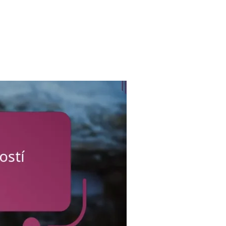
K ZÍSKAT DIGITÁLNÍ BONUSY”