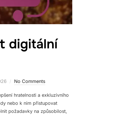
 digitální
026
No Comments
pšení hratelnosti a exkluzivního
ódy nebo k nim přistupovat
lnit požadavky na způsobilost,