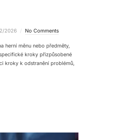
ed
02/2026
No Comments
na herní měnu nebo předměty,
 specifické kroky přizpůsobené
ci kroky k odstranění problémů,
ROCES ZADÁVÁNÍ KÓDU PENĚŽENKY”