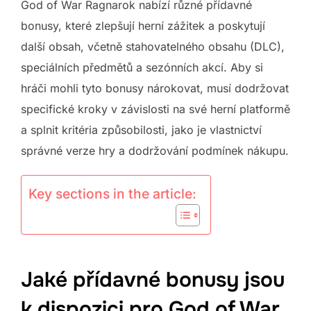
God of War Ragnarok nabízí různé přídavné
bonusy, které zlepšují herní zážitek a poskytují
další obsah, včetně stahovatelného obsahu (DLC),
speciálních předmětů a sezónních akcí. Aby si
hráči mohli tyto bonusy nárokovat, musí dodržovat
specifické kroky v závislosti na své herní platformě
a splnit kritéria způsobilosti, jako je vlastnictví
správné verze hry a dodržování podmínek nákupu.
Key sections in the article:
Jaké přídavné bonusy jsou
k dispozici pro God of War