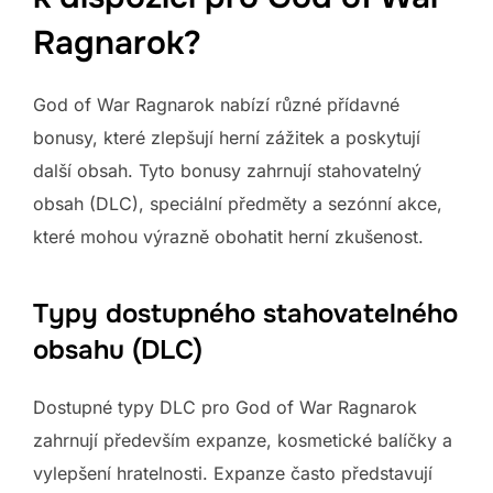
Ragnarok?
God of War Ragnarok nabízí různé přídavné
bonusy, které zlepšují herní zážitek a poskytují
další obsah. Tyto bonusy zahrnují stahovatelný
obsah (DLC), speciální předměty a sezónní akce,
které mohou výrazně obohatit herní zkušenost.
Typy dostupného stahovatelného
obsahu (DLC)
Dostupné typy DLC pro God of War Ragnarok
zahrnují především expanze, kosmetické balíčky a
vylepšení hratelnosti. Expanze často představují