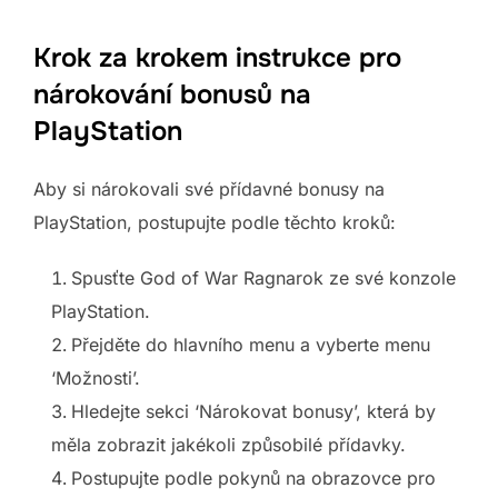
Krok za krokem instrukce pro
nárokování bonusů na
PlayStation
Aby si nárokovali své přídavné bonusy na
PlayStation, postupujte podle těchto kroků:
Spusťte God of War Ragnarok ze své konzole
PlayStation.
Přejděte do hlavního menu a vyberte menu
‘Možnosti’.
Hledejte sekci ‘Nárokovat bonusy’, která by
měla zobrazit jakékoli způsobilé přídavky.
Postupujte podle pokynů na obrazovce pro