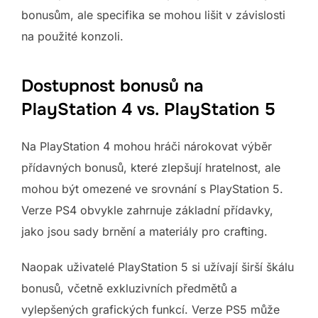
bonusům, ale specifika se mohou lišit v závislosti
na použité konzoli.
Dostupnost bonusů na
PlayStation 4 vs. PlayStation 5
Na PlayStation 4 mohou hráči nárokovat výběr
přídavných bonusů, které zlepšují hratelnost, ale
mohou být omezené ve srovnání s PlayStation 5.
Verze PS4 obvykle zahrnuje základní přídavky,
jako jsou sady brnění a materiály pro crafting.
Naopak uživatelé PlayStation 5 si užívají širší škálu
bonusů, včetně exkluzivních předmětů a
vylepšených grafických funkcí. Verze PS5 může