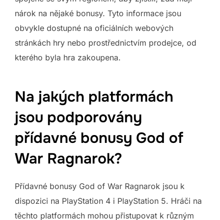
nárok na nějaké bonusy. Tyto informace jsou
obvykle dostupné na oficiálních webových
stránkách hry nebo prostřednictvím prodejce, od
kterého byla hra zakoupena.
Na jakých platformách
jsou podporovány
přídavné bonusy God of
War Ragnarok?
Přídavné bonusy God of War Ragnarok jsou k
dispozici na PlayStation 4 i PlayStation 5. Hráči na
těchto platformách mohou přistupovat k různým