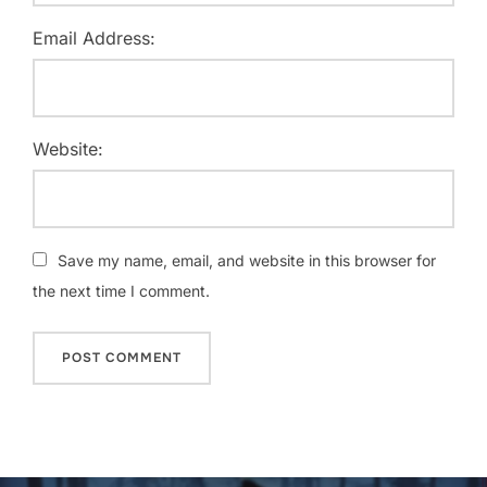
Email Address:
Website:
Save my name, email, and website in this browser for
the next time I comment.