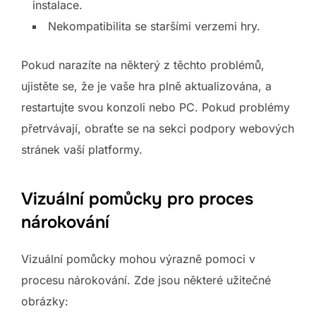
instalace.
Nekompatibilita se staršími verzemi hry.
Pokud narazíte na některý z těchto problémů,
ujistěte se, že je vaše hra plně aktualizována, a
restartujte svou konzoli nebo PC. Pokud problémy
přetrvávají, obraťte se na sekci podpory webových
stránek vaší platformy.
Vizuální pomůcky pro proces
nárokování
Vizuální pomůcky mohou výrazně pomoci v
procesu nárokování. Zde jsou některé užitečné
obrázky: