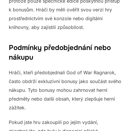
protože pouze specifické edice poskytnou přístup
k bonusům. Hráči by měli ověřit svou verzi hry
prostřednictvím své konzole nebo digitální
knihovny, aby zajistili způsobilost.
Podmínky předobjednání nebo
nákupu
Hráči, kteří předobjednali God of War Ragnarok,
často obdrží exkluzivní bonusy jako součást svého
nákupu. Tyto bonusy mohou zahrnovat herní
předměty nebo další obsah, který zlepšuje herní
zážitek.
Pokud jste hru zakoupili po jejím vydání,
zkontrolujte, zda byly k dispozici nějaké