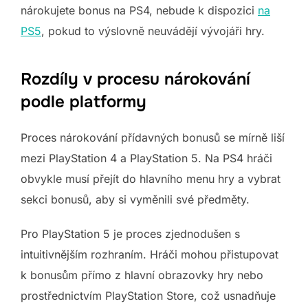
nárokujete bonus na PS4, nebude k dispozici
na
PS5
, pokud to výslovně neuvádějí vývojáři hry.
Rozdíly v procesu nárokování
podle platformy
Proces nárokování přídavných bonusů se mírně liší
mezi PlayStation 4 a PlayStation 5. Na PS4 hráči
obvykle musí přejít do hlavního menu hry a vybrat
sekci bonusů, aby si vyměnili své předměty.
Pro PlayStation 5 je proces zjednodušen s
intuitivnějším rozhraním. Hráči mohou přistupovat
k bonusům přímo z hlavní obrazovky hry nebo
prostřednictvím PlayStation Store, což usnadňuje