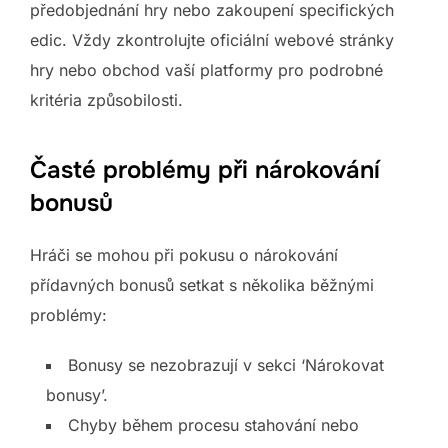
předobjednání hry nebo zakoupení specifických
edic. Vždy zkontrolujte oficiální webové stránky
hry nebo obchod vaší platformy pro podrobné
kritéria způsobilosti.
Časté problémy při nárokování
bonusů
Hráči se mohou při pokusu o nárokování
přídavných bonusů setkat s několika běžnými
problémy:
Bonusy se nezobrazují v sekci ‘Nárokovat
bonusy’.
Chyby během procesu stahování nebo