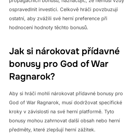
propagačních bonusů, naznačujíc, že nemusí vždy
ospravedlnit investici. Celkově hráči povzbuzují
ostatní, aby zvážili své herní preference při
hodnocení hodnoty těchto bonusů.
Jak si nárokovat přídavné
bonusy pro God of War
Ragnarok?
Aby si hráči mohli nárokovat přídavné bonusy pro
God of War Ragnarok, musí dodržovat specifické
kroky v závislosti na své herní platformě. Tyto
bonusy mohou zahrnovat další obsah nebo herní
předměty, které zlepšují herní zážitek.