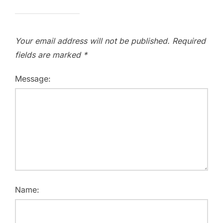
Your email address will not be published.
Required
fields are marked
*
Message:
Name: